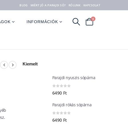
BLOG
MIÉRT JÓ A PARAJDI SÓ?
RÓLUNK
KAPCSOLAT
0
AGOK
INFORMÁCIÓK
Kiemelt
Parajdi nyuszis sópárna
0
out of 5
6490
Ft
Parajdi rókás sópárna
yéb
sz.
0
out of 5
6490
Ft