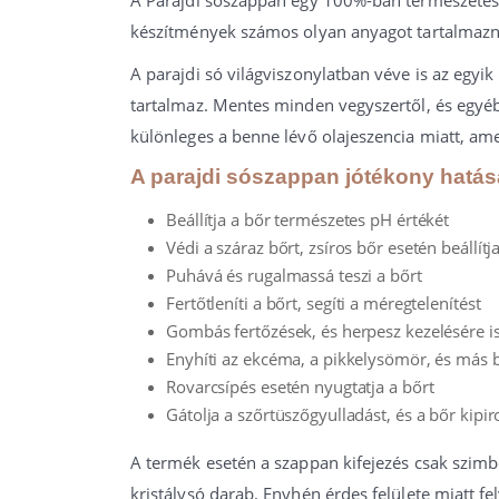
készítmények számos olyan anyagot tartalmazn
A parajdi só világviszonylatban véve is az egy
tartalmaz. Mentes minden vegyszertől, és egyéb
különleges a benne lévő olajeszencia miatt, ame
A parajdi sószappan jótékony hatás
Beállítja a bőr természetes pH értékét
Védi a száraz bőrt, zsíros bőr esetén beállít
Puhává és rugalmassá teszi a bőrt
Fertőtleníti a bőrt, segíti a méregtelenítést
Gombás fertőzések, és herpesz kezelésére i
Enyhíti az ekcéma, a pikkelysömör, és más 
Rovarcsípés esetén nyugtatja a bőrt
Gátolja a szőrtüszőgyulladást, és a bőr kip
A termék esetén a szappan kifejezés csak szimb
kristálysó darab. Enyhén érdes felülete miatt fel