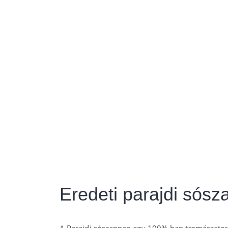
Eredeti parajdi sósz
A Parajdi sószappan egy 100%-ban természetes