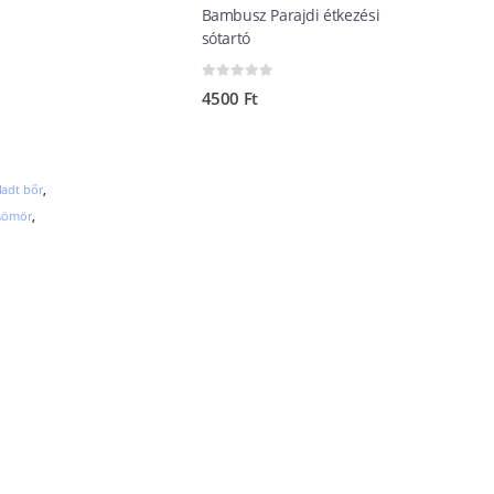
Bambusz Parajdi étkezési
sótartó
0
out of 5
4500
Ft
ladt bőr
,
sömör
,