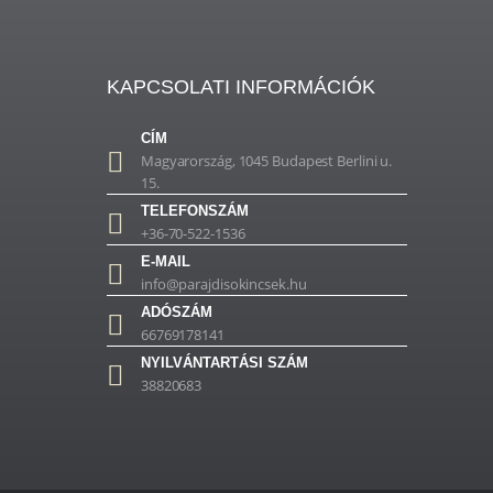
KAPCSOLATI INFORMÁCIÓK
CÍM
Magyarország, 1045 Budapest Berlini u.
15.
TELEFONSZÁM
+36-70-522-1536
E-MAIL
info@parajdisokincsek.hu
ADÓSZÁM
66769178141
NYILVÁNTARTÁSI SZÁM
38820683