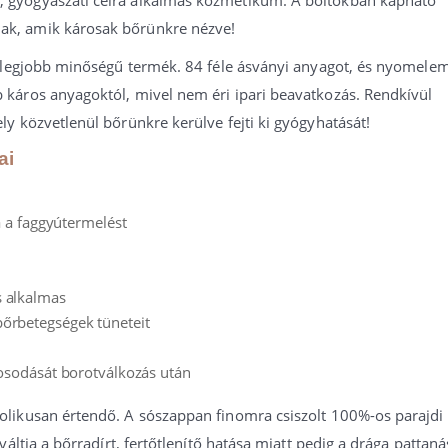
ak, amik károsak bőrünkre nézve!
ik legjobb minőségű termék. 84 féle ásványi anyagot, és nyomele
 káros anyagoktól, mivel nem éri ipari beavatkozás. Rendkívül
ly közvetlenül bőrünkre kerülve fejti ki gyógyhatását!
ai
ja a faggyútermelést
s alkalmas
bőrbetegségek tüneteit
irosodását borotválkozás után
olikusan értendő. A sószappan finomra csiszolt 100%-os parajdi
váltja a bőrradírt, fertőtlenítő hatása miatt pedig a drága pattaná