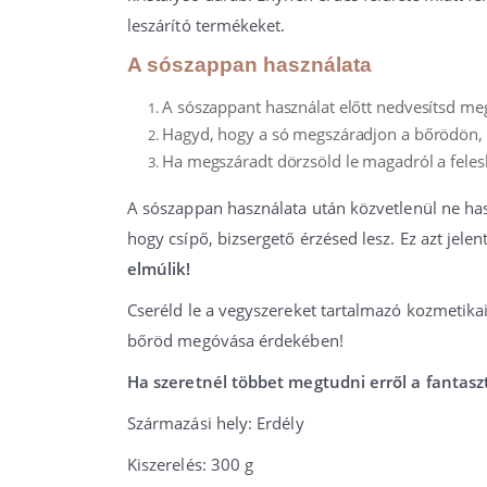
leszárító termékeket.
A sószappan használata
A sószappant használat előtt nedvesítsd m
Hagyd, hogy a só megszáradjon a bőrödön,
Ha megszáradt dörzsöld le magadról a feles
A sószappan használata után közvetlenül ne has
hogy csípő, bizsergető érzésed lesz. Ez azt jele
elmúlik!
Cseréld le a vegyszereket tartalmazó kozmetika
bőröd megóvása érdekében!
Ha szeretnél többet megtudni erről a fantasz
Származási hely: Erdély
Kiszerelés: 300 g