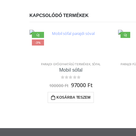
KAPCSOLÓDÓ TERMÉKEK
ÚJ
ÚJ
-3%
PARAJDI GYÓGYHATÁSÚ TERMÉKEK
,
SÓFAL
PARAJDI F
Mobil sófal
0
out of 5
97000
Ft
100000
Ft
KOSÁRBA TESZEM