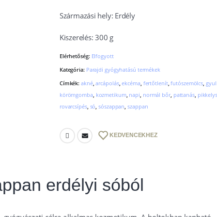
Származási hely: Erdély
Kiszerelés: 300 g
Elérhetőség:
Elfogyott
Kategória:
Parajdi gyógyhatású termékek
Címkék:
akné
,
arcápolás
,
ekcéma
,
fertőtlenít
,
futószemölcs
,
gyul
körömgomba
,
kozmetikum
,
napi
,
normál bőr
,
pattanás
,
pikkely
rovarcsípés
,
só
,
sószappan
,
szappan
KEDVENCEKHEZ
appan erdélyi sóból
, gyógyászati célra alkalmas kozmetikum. A boltokban kapható