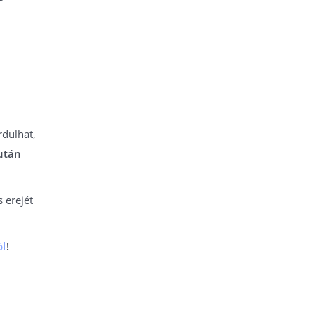
rdulhat,
 után
 erejét
ól
!