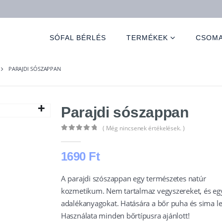
SÓFAL BÉRLÉS
TERMÉKEK
CSOM
PARAJDI SÓSZAPPAN
Parajdi sószappan
( Még nincsenek értékelések. )
0
out of 5
1690
Ft
A parajdi szószappan egy természetes natúr
kozmetikum. Nem tartalmaz vegyszereket, és eg
adalékanyagokat. Hatására a bőr puha és sima le
Használata minden bőrtípusra ajánlott!