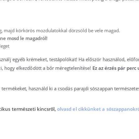
eg, majd körkörös mozdulatokkal dörzsöld be vele magad.
ne mosd le magadról!
leget
ználj egyéb krémeket, testápolókat! Ha először használod, előfo
nti, hogy elkezdődött a bőr méregtelenítése!
Ez az érzés pár perc
i termékeket, használd ki a csodás parajdi sószappan természetes
tikus természeti kincsről,
olvasd el cikkünket a sószappanokr