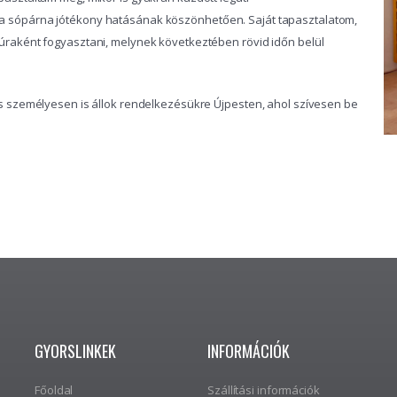
 a sópárna jótékony hatásának köszönhetően. Saját tapasztalatom,
kúraként fogyasztani, melynek következtében rövid időn belül
és személyesen is állok rendelkezésükre Újpesten, ahol szívesen be
GYORSLINKEK
INFORMÁCIÓK
Főoldal
Szállítási információk