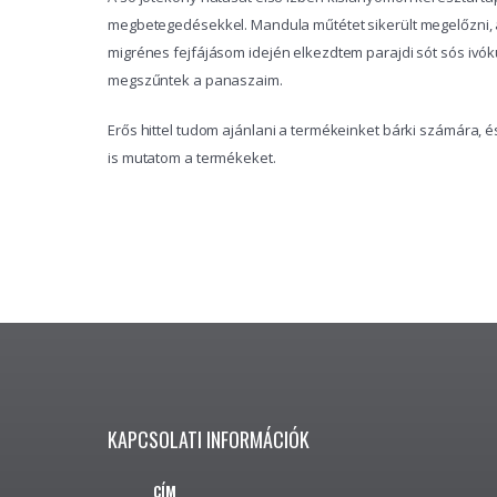
megbetegedésekkel. Mandula műtétet sikerült megelőzni,
migrénes fejfájásom idején elkezdtem parajdi sót sós ivó
megszűntek a panaszaim.
Erős hittel tudom ajánlani a termékeinket bárki számára, 
is mutatom a termékeket.
KAPCSOLATI INFORMÁCIÓK
CÍM