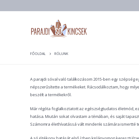
FŐOLDAL
RÓLUNK
A parajdi sóval való találkozásom 2015-ben egy szépség egés
népszerűsítette a termékeket. Rácsodálkoztam, hogy milye
beszélt a termékekről.
Már régóta foglalkoztatott az egészségtudatos életmód, ezé
hatása. Miután sokat olvastam a témában, és saját tapaszt
Számomra élethívatássá vált mindenki számára ismertté te
A só jótékony hatását első ízben kislányomon keresztül ta