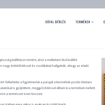
SÓFAL BÉRLÉS
TERMÉKEK
zség kiállításon történt, ahol a mellettem lévő kiállító
n nagy érdeklődéssel és csodálattal hallgatták, ahogy az eladó
rt felkeltette a figyelmemet a parajdi sótermékek pozitív élettani
alatokat is gyűjtöttem, meggyőződéssel álltam ki a termékek mellett.
nni a természet ezen kincseit.
pasztaltam meg, mikor is gyakran küzdött légúti