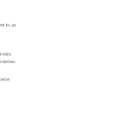
zet és az
őrödre.
, érdemes
ettel