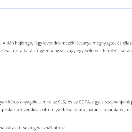
 A lilán hajlongó, lágy levendulamezők látványa megnyugtat és ellazít,
a zárva, ezt a hatást egy zuhanyzás vagy egy kellemes fürdőzés során
an káros anyagokat, mint az SLS, és az EDTA, egyes szappanjaink 
 például a levendula , citrom ,verbéna ,teafa ,narancs ,mandarin ,me
atok alatt, sokáig használhatóak.