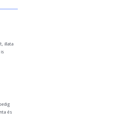
 illata
 is
pedig
nta és