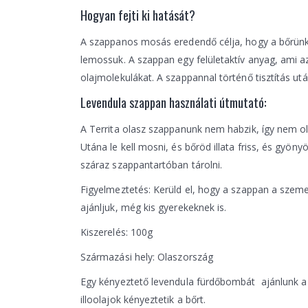
Hogyan fejti ki hatását?
A szappanos mosás eredendő célja, hogy a bőrünkö
lemossuk. A szappan egy felületaktív anyag, ami a
olajmolekulákat. A szappannal történő tisztítás utá
Levendula szappan használati útmutató:
A Territa olasz szappanunk nem habzik, így nem olva
Utána le kell mosni, és bőröd illata friss, és gyö
száraz szappantartóban tárolni.
Figyelmeztetés: Kerüld el, hogy a szappan a szemed
ajánljuk, még kis gyerekeknek is.
Kiszerelés: 100g
Származási hely: Olaszország
Egy kényeztető levendula fürdőbombát ajánlunk a 
illoolajok kényeztetik a bőrt.