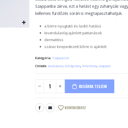
Szappanba zárva, ezt a hatást egy zuhanyzás vag
kellemes fürdőzés során is megtapasztalhatjuk.
a börre nyugtató és lazító hatású
levendulaolaj ajánlott pattanások
dermatitiss
száraz kirepedezett bőrre is ajánlott
Kategória:
Szappanok
Címkék:
alvászavar
,
bőrápolás
,
levendula
,
szappan
KOSÁRBA TESZEM
KEDVENCEKHEZ