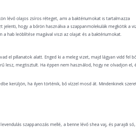
n lévő olajos zsíros réteget, ami a baktériumokat is tartalmazza
zt jelenti, hogy a bőrön használva a szappanmolekulák megkötik a vi
n a hab leöblítése magával viszi az olajat és a baktériumokat.
d el pillanatok alatt. Enged ki a meleg vizet, majd lágyan vidd fel b
nyörű lesz, megtisztult. Ha éppen nem használod, hogy ne olvadjon el
be kerüljön, ha ilyen történik, bő vízzel mosd át. Mindenkinek szeret
levendulás szappanozás mellé, a benne lévő shea vaj, és parajdi só,