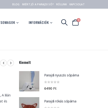
BLOG
MIÉRT JÓ A PARAJDI SÓ?
RÓLUNK
KAPCSOLAT
0
CSOMAGOK
INFORMÁCIÓK
Kiemelt
Parajdi nyuszis sópárna
0
out of 5
6490
Ft
A lilán
at és
Parajdi rókás sópárna
.