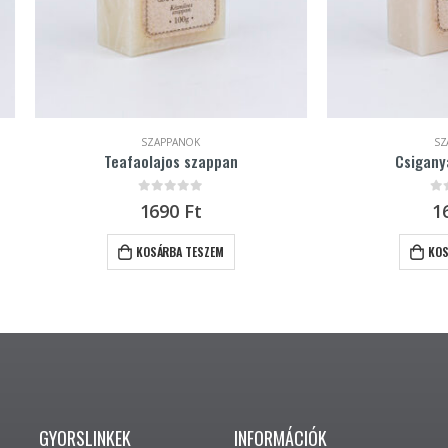
SZAPPANOK
SZAPPANOK
Teafaolajos szappan
Csiganyálka szappan
0
out of 5
0
out of 5
1690
Ft
1690
Ft
KOSÁRBA TESZEM
KOSÁRBA TESZEM
GYORSLINKEK
INFORMÁCIÓK