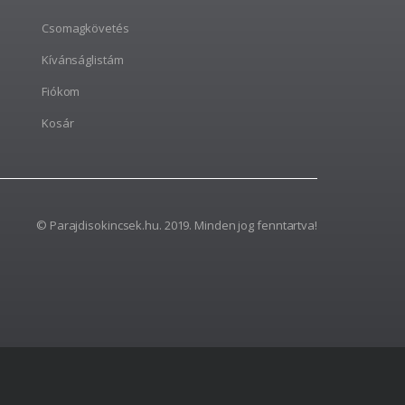
Csomagkövetés
Kívánságlistám
Fiókom
Kosár
© Parajdisokincsek.hu. 2019. Minden jog fenntartva!