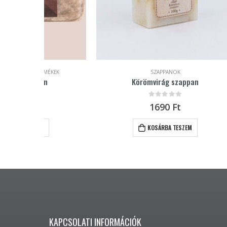
MÉKEK
SZAPPANOK
n
Körömvirág szappan
0
out of 5
1690
Ft
KOSÁRBA TESZEM
KAPCSOLATI INFORMÁCIÓK