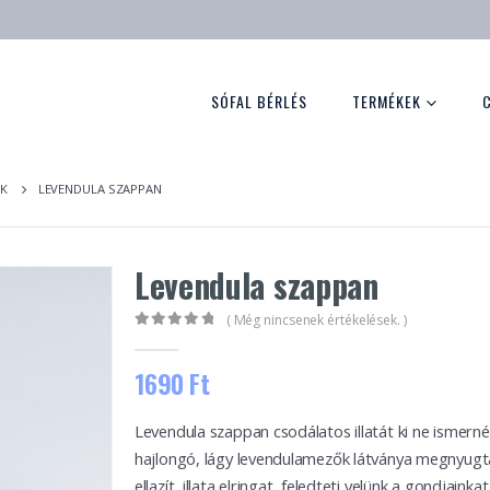
SÓFAL BÉRLÉS
TERMÉKEK
K
LEVENDULA SZAPPAN
Levendula szappan
( Még nincsenek értékelések. )
0
out of 5
1690
Ft
Levendula szappan csodálatos illatát ki ne ismerné, 
hajlongó, lágy levendulamezők látványa megnyugt
ellazít, illata elringat, feledteti velünk a gondjainkat