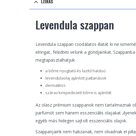
LEÍRÁS
Levendula szappan
Levendula szappan csodálatos illatát ki ne ismerné,
elringat, feledteti velünk a gondjainkat. Szappanb
megtapasztalhatjuk.
a bőrre nyugtató és lazító hatású
levendulaolaj ajánlott pattanások
dermatitiss
száraz kirepedezett bőrre is ajánlott
Az olasz prémium szappanok nem tartalmaznak oly
parfümöt sem hanem esszenciális olajakat ,ilyenek
egyéb más hidegen sajtolt esszenciális olajok.
Szappanjaink nem habzanak, nem olvadnak el pillan