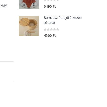
y egy
0
out of 5
6490
Ft
Bambusz Parajdi étkezési
sótartó
0
out of 5
4500
Ft