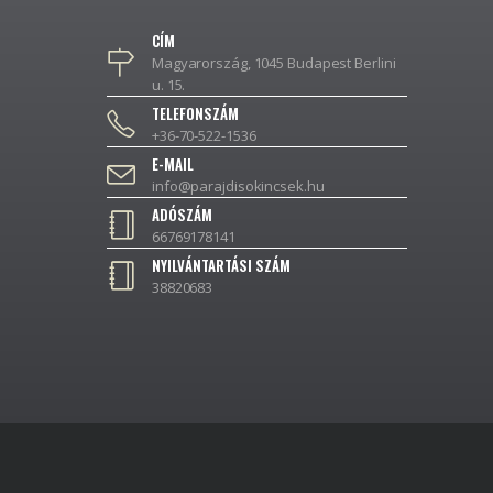
CÍM
Magyarország, 1045 Budapest Berlini
u. 15.
TELEFONSZÁM
+36-70-522-1536
E-MAIL
info@parajdisokincsek.hu
ADÓSZÁM
66769178141
NYILVÁNTARTÁSI SZÁM
38820683