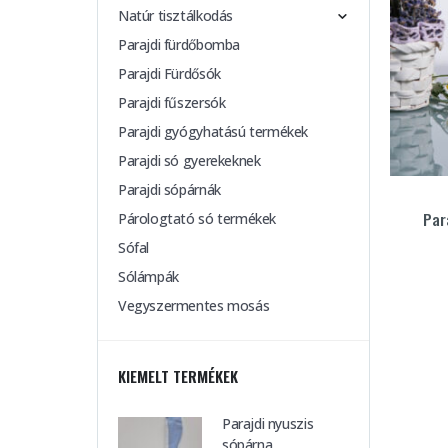
Natúr tisztálkodás
Parajdi fürdőbomba
Parajdi Fürdősók
Parajdi fűszersók
Parajdi gyógyhatású termékek
Parajdi só gyerekeknek
Parajdi sópárnák
Par
Párologtató só termékek
Sófal
Sólámpák
Vegyszermentes mosás
KIEMELT TERMÉKEK
Parajdi nyuszis
sópárna