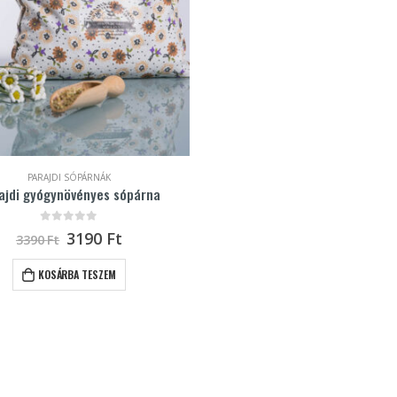
PARAJDI SÓPÁRNÁK
ajdi gyógynövényes sópárna
0
out of 5
3190
Ft
3390
Ft
KOSÁRBA TESZEM