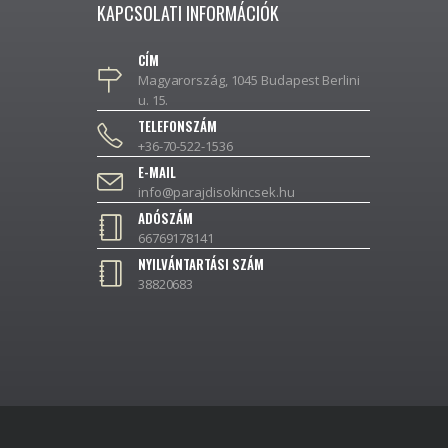
KAPCSOLATI INFORMÁCIÓK
CÍM
Magyarország, 1045 Budapest Berlini
u. 15.
TELEFONSZÁM
+36-70-522-1536
E-MAIL
info@parajdisokincsek.hu
ADÓSZÁM
66769178141
NYILVÁNTARTÁSI SZÁM
38820683