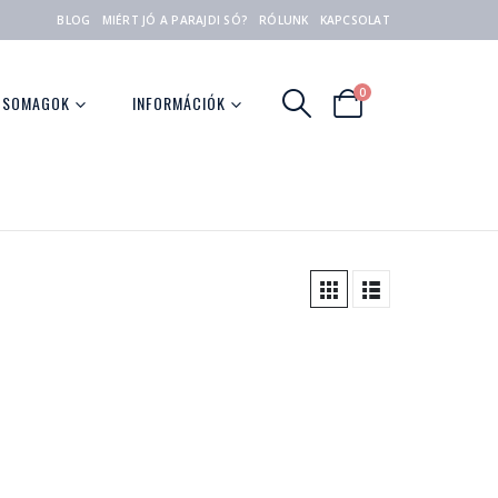
BLOG
MIÉRT JÓ A PARAJDI SÓ?
RÓLUNK
KAPCSOLAT
0
CSOMAGOK
INFORMÁCIÓK