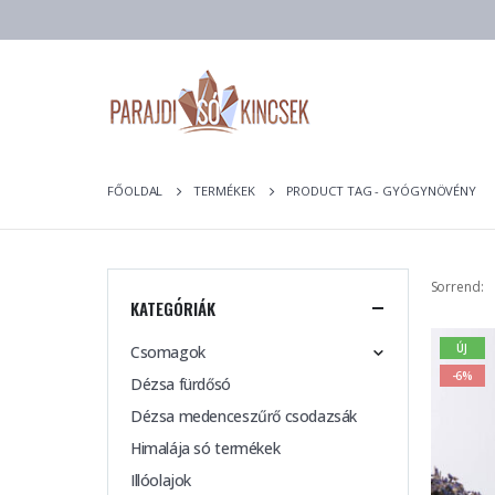
FŐOLDAL
TERMÉKEK
PRODUCT TAG -
GYÓGYNÖVÉNY
Sorrend:
KATEGÓRIÁK
ÚJ
Csomagok
-6%
Dézsa fürdősó
Dézsa medenceszűrő csodazsák
Himalája só termékek
Illóolajok