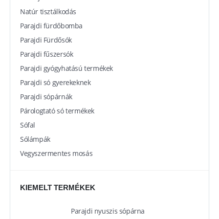
Natúr tisztálkodás
Parajdi fürdőbomba
Parajdi Fürdősók
Parajdi fűszersók
Parajdi gyógyhatású termékek
Parajdi só gyerekeknek
Parajdi sópárnák
Párologtató só termékek
Sófal
Sólámpák
Vegyszermentes mosás
KIEMELT TERMÉKEK
Parajdi nyuszis sópárna