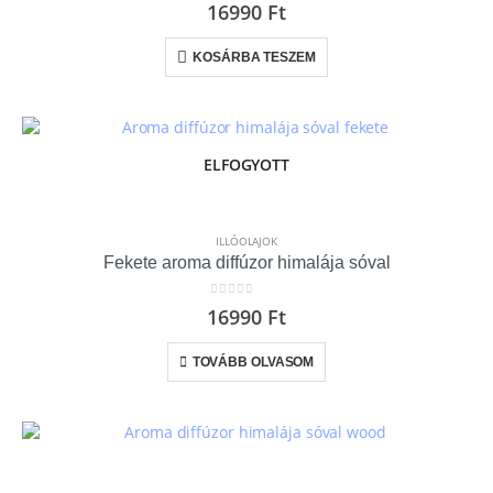
0
out of 5
16990
Ft
KOSÁRBA TESZEM
ELFOGYOTT
ILLÓOLAJOK
Fekete aroma diffúzor himalája sóval
0
out of 5
16990
Ft
TOVÁBB OLVASOM