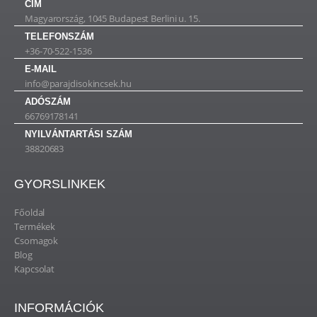
CÍM
Magyarország, 1045 Budapest Berlini u. 15.
TELEFONSZÁM
+36-70-522-1536
E-MAIL
info@parajdisokincsek.hu
ADÓSZÁM
66769178141
NYILVÁNTARTÁSI SZÁM
38820683
GYORSLINKEK
Főoldal
Termékek
Csomagok
Blog
Kapcsolat
INFORMÁCIÓK