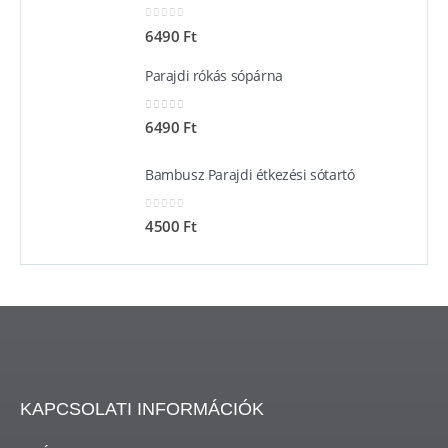
0
out of 5
6490
Ft
Parajdi rókás sópárna
0
out of 5
6490
Ft
Bambusz Parajdi étkezési sótartó
0
out of 5
4500
Ft
KAPCSOLATI INFORMÁCIÓK