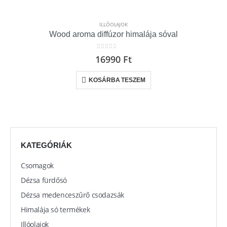
ILLÓOLAJOK
Wood aroma diffúzor himalája sóval
0
out of 5
16990
Ft
KOSÁRBA TESZEM
KATEGÓRIÁK
Csomagok
Dézsa fürdősó
Dézsa medenceszűrő csodazsák
Himalája só termékek
Illóolajok