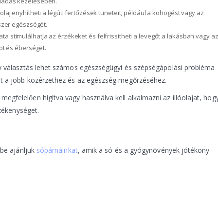
lladás kezelésében.
laj enyhítheti a légúti fertőzések tüneteit, például a köhögést vagy az
dszer egészségét.
 illata stimulálhatja az érzékeket és felfrissítheti a levegőt a lakásban vagy a
ot és éberséget.
ny választás lehet számos egészségügyi és szépségápolási probléma
at a jobb közérzethez és az egészség megőrzéséhez.
gfelelően hígítva vagy használva kell alkalmazni az illóolajat, hog
rzékenységet.
dbe ajánljuk
sópárnáinkat
, amik a só és a gyógynövények jótékony