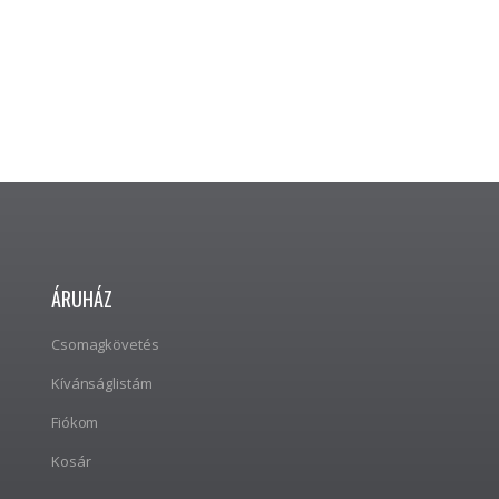
0
out of 5
1590
Ft
TOVÁBB OLVASOM
ÁRUHÁZ
Csomagkövetés
Kívánságlistám
Fiókom
Kosár