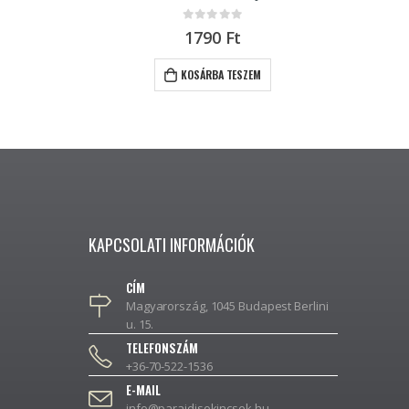
0
out of 5
1790
Ft
KOSÁRBA TESZEM
KAPCSOLATI INFORMÁCIÓK
CÍM
Magyarország, 1045 Budapest Berlini
u. 15.
TELEFONSZÁM
+36-70-522-1536
E-MAIL
info@parajdisokincsek.hu