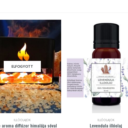
ELFOGYOTT
ILLÓOLAJOK
ILLÓOLAJOK
 aroma diffúzor himalája sóval
Levendula illóolaj