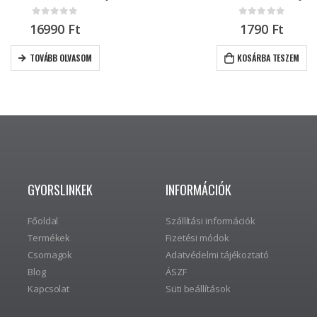
0
out of 5
0
out of 5
16990
Ft
1790
Ft
TOVÁBB OLVASOM
KOSÁRBA TESZEM
GYORSLINKEK
INFORMÁCIÓK
Főoldal
Szállítási információk
Termékek
Fizetési módok
Csomagok
Adatvédelmi tájékoztató
Blog
ÁSZF
Kapcsolat
Süti beállítások