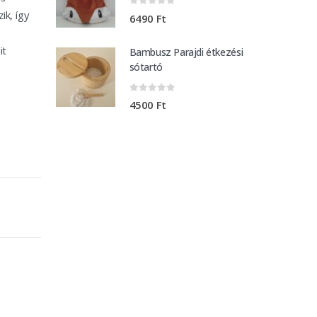
ik, így
0
out of 5
6490
Ft
it
Bambusz Parajdi étkezési
sótartó
0
out of 5
4500
Ft