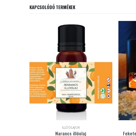
KAPCSOLÓDÓ TERMÉKEK
ILLÓOLAJOK
j
Narancs illóolaj
Fekete