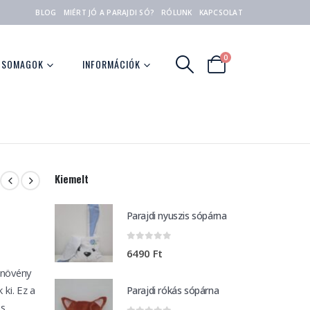
BLOG
MIÉRT JÓ A PARAJDI SÓ?
RÓLUNK
KAPCSOLAT
0
CSOMAGOK
INFORMÁCIÓK
Kiemelt
Parajdi nyuszis sópárna
0
out of 5
6490
Ft
) növény
 ki. Ez a
Parajdi rókás sópárna
os