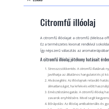
Citromfű illóolaj
A citromfű illóolajat a citromfű (Melissa off
Ez a természetes kivonat rendkívül sokolda
Így népszerű választás az aromaterápiába
A citromfű illóolaj jótékony hatásait érde
Stresszcsökkentés: A citromfű illatának n
Javíthatja az általános hangulatot és jó kö
Alvássegítés: Az illóolajnak relaxáló hatá
álmatlanságot, ha lefekvés előtt használj
Emésztéstámogatás: A citromfű illóolaj 
zavarok enyhítésére. Mivel segít kiegye
Bőrápolás: Az illóolaj antibakteriális és 