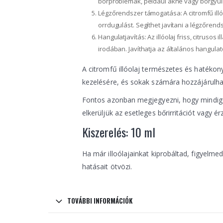
bőrproblémák, például akné vagy bőrgyu
Légzőrendszer támogatása: A citromfű illóo
orrdugulást. Segíthet javítani a légzőren
Hangulatjavítás: Az illóolaj friss, citrusos
irodában. Javíthatja az általános hangulat
A citromfű illóolaj természetes és hatéko
kezelésére, és sokak számára hozzájárulh
Fontos azonban megjegyezni, hogy mindig me
elkerüljük az esetleges bőrirritációt vagy é
Kiszerelés: 10 ml
Ha már illoólajainkat kiprobáltad, figyelme
hatásait ötvözi.
TOVÁBBI INFORMÁCIÓK