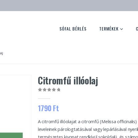
SÓFAL BÉRLÉS
TERMÉKEK
AJ
Citromfű illóolaj
0
out of 5
1790
Ft
A citromfű illóolajat a citromfű (Melissa officinalis
leveleinek párologtatásával vagy lepárlásával nyerik
természetes kivonat rendkívül sokoldalú, és szám