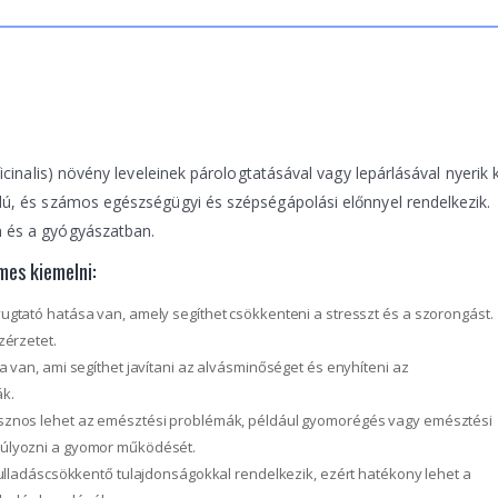
icinalis) növény leveleinek párologtatásával vagy lepárlásával nyerik k
lú, és számos egészségügyi és szépségápolási előnnyel rendelkezik.
n és a gyógyászatban.
mes kiemelni:
yugtató hatása van, amely segíthet csökkenteni a stresszt és a szorongást.
zérzetet.
sa van, ami segíthet javítani az alvásminőséget és enyhíteni az
ák.
hasznos lehet az emésztési problémák, például gyomorégés vagy emésztési
nsúlyozni a gyomor működését.
gyulladáscsökkentő tulajdonságokkal rendelkezik, ezért hatékony lehet a