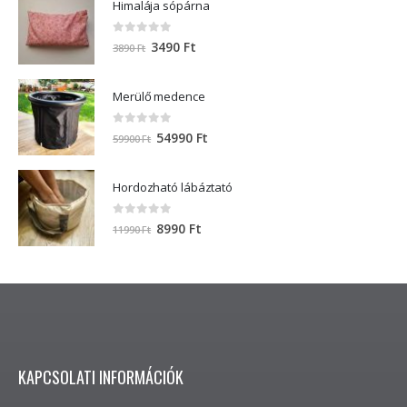
Himalája sópárna
0
out of 5
3490
Ft
3890
Ft
Merülő medence
0
out of 5
54990
Ft
59900
Ft
Hordozható lábáztató
0
out of 5
8990
Ft
11990
Ft
KAPCSOLATI INFORMÁCIÓK