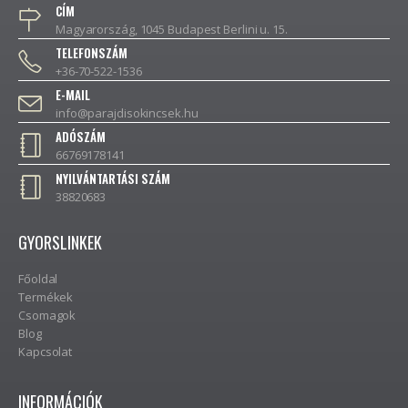
CÍM
Magyarország, 1045 Budapest Berlini u. 15.
TELEFONSZÁM
+36-70-522-1536
E-MAIL
info@parajdisokincsek.hu
ADÓSZÁM
66769178141
NYILVÁNTARTÁSI SZÁM
38820683
GYORSLINKEK
Főoldal
Termékek
Csomagok
Blog
Kapcsolat
INFORMÁCIÓK