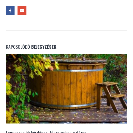
KAPCSOLÓDÓ
BEJEGYZÉSEK
Leggyakoribb kérdések, főszerepben a dézsa!