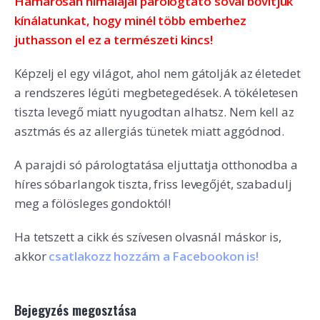
Hamarosan himalájai párologtató sóval bővítjük
kínálatunkat, hogy minél több emberhez
juthasson el ez a természeti kincs!
Képzelj el egy világot, ahol nem gátolják az életedet
a rendszeres légúti megbetegedések. A tökéletesen
tiszta levegő miatt nyugodtan alhatsz. Nem kell az
asztmás és az allergiás tünetek miatt aggódnod.
A parajdi só párologtatása eljuttatja otthonodba a
híres sóbarlangok tiszta, friss levegőjét, szabadulj
meg a fölösleges gondoktól!
Ha tetszett a cikk és szívesen olvasnál máskor is,
akkor
csatlakozz hozzám a Facebookon is!
Bejegyzés megosztása