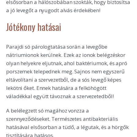
elsősorban a hálószobában szokták, hogy biztosítsa
a jó levegőt a nyugodt alvás érdekében!
Jótékony hatásai
Parajdi só párologtatása során a levegőbe
nátriumionok kerülnek. Ezek az ionok belégzéskor
olyan helyekre eljutnak, ahol baktériumok, és apró
porszemek telepednek meg. Sajnos nem egyszerű
eltávolítani a szervezetből, de a sós levegő képes
lekötni őket. Ennek hatására a felköhögött
váladékkal együtt távoznak a szervezetedből!
A belélegzett só magához vonzza a
szennyeződéseket. Természetes antibakteriális
hatásával elsősorban a tüdő, a légutak, és a hörgők
tisztítására hatásos.