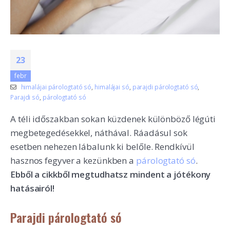
23
febr
himalájai párologtató só
,
himalájai só
,
parajdi párologtató só
,
Parajdi só
,
párologtató só
A téli időszakban sokan küzdenek különböző légúti
megbetegedésekkel, náthával. Ráadásul sok
esetben nehezen lábalunk ki belőle. Rendkívül
hasznos fegyver a kezünkben a
párologtató só
.
Ebből a cikkből megtudhatsz mindent a jótékony
hatásairól!
Parajdi párologtató só