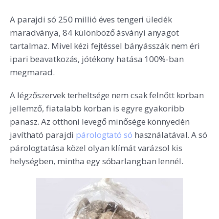
A parajdi só 250 millió éves tengeri üledék
maradványa, 84 különböző ásványi anyagot
tartalmaz. Mivel kézi fejtéssel bányásszák nem éri
ipari beavatkozás, jótékony hatása 100%-ban
megmarad.
A légzőszervek terheltsége nem csak felnőtt korban
jellemző, fiatalabb korban is egyre gyakoribb
panasz. Az otthoni levegő minősége könnyedén
javítható parajdi
párologtató só
használatával. A só
párologtatása közel olyan klímát varázsol kis
helységben, mintha egy sóbarlangban lennél.