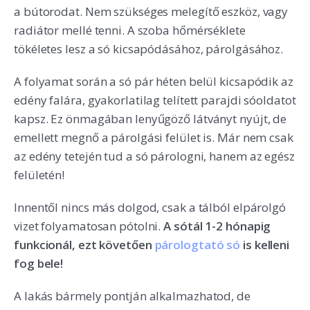
a bútorodat. Nem szükséges melegítő eszköz, vagy
radiátor mellé tenni. A szoba hőmérséklete
tökéletes lesz a só kicsapódásához, párolgásához.
A folyamat során a só pár héten belül kicsapódik az
edény falára, gyakorlatilag telített parajdi sóoldatot
kapsz. Ez önmagában lenyűgöző látványt nyújt, de
emellett megnő a párolgási felület is. Már nem csak
az edény tetején tud a só párologni, hanem az egész
felületén!
Innentől nincs más dolgod, csak a tálból elpárolgó
vizet folyamatosan pótolni.
A sótál 1-2 hónapig
funkcionál, ezt követően
párologtató só
is kelleni
fog bele!
A lakás bármely pontján alkalmazhatod, de