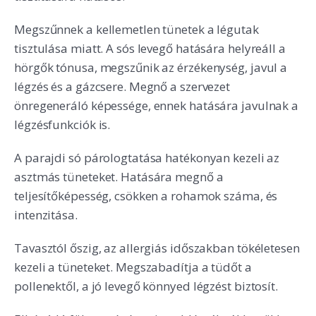
Megszűnnek a kellemetlen tünetek a légutak
tisztulása miatt. A sós levegő hatására helyreáll a
hörgők tónusa, megszűnik az érzékenység, javul a
légzés és a gázcsere. Megnő a szervezet
önregeneráló képessége, ennek hatására javulnak a
légzésfunkciók is.
A parajdi só párologtatása hatékonyan kezeli az
asztmás tüneteket. Hatására megnő a
teljesítőképesség, csökken a rohamok száma, és
intenzitása.
Tavasztól őszig, az allergiás időszakban tökéletesen
kezeli a tüneteket. Megszabadítja a tüdőt a
pollenektől, a jó levegő könnyed légzést biztosít.