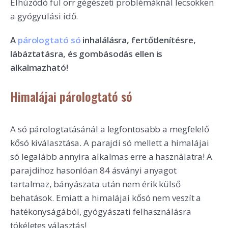
Elhúzódó fül orr gégészeti problémáknál lecsökken
a gyógyulási idő.
A
párologtató só
inhalálásra, fertőtlenítésre,
lábáztatásra, és gombásodás ellen is
alkalmazható!
Himalájai párologtató só
A só párologtatásánál a legfontosabb a megfelelő
kősó kiválasztása. A parajdi só mellett a himalájai
só legalább annyira alkalmas erre a használatra! A
parajdihoz hasonlóan 84 ásványi anyagot
tartalmaz, bányászata után nem érik külső
behatások. Emiatt a himalájai kősó nem veszít a
hatékonyságából, gyógyászati felhasználásra
tökéletes választás!