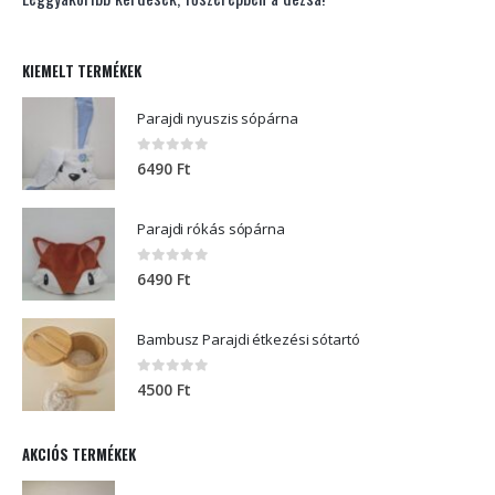
KIEMELT TERMÉKEK
Parajdi nyuszis sópárna
0
out of 5
6490
Ft
Parajdi rókás sópárna
0
out of 5
6490
Ft
Bambusz Parajdi étkezési sótartó
0
out of 5
4500
Ft
AKCIÓS TERMÉKEK