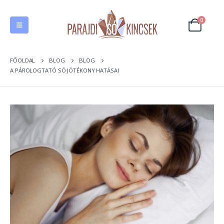
0
FŐOLDAL
BLOG
BLOG
A PÁROLOGTATÓ SÓ JÓTÉKONY HATÁSAI