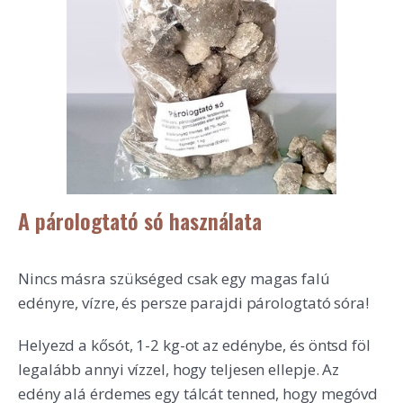
A párologtató só használata
Nincs másra szükséged csak egy magas falú
edényre, vízre, és persze parajdi párologtató sóra!
Helyezd a kősót, 1-2 kg-ot az edénybe, és öntsd föl
legalább annyi vízzel, hogy teljesen ellepje. Az
edény alá érdemes egy tálcát tenned, hogy megóvd