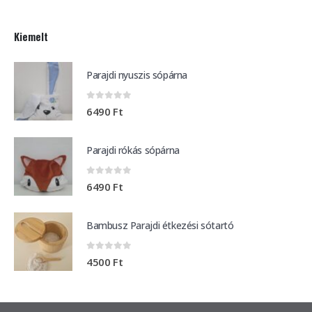
Kiemelt
Parajdi nyuszis sópárna
0
out of 5
6490
Ft
Parajdi rókás sópárna
0
out of 5
6490
Ft
Bambusz Parajdi étkezési sótartó
0
out of 5
4500
Ft