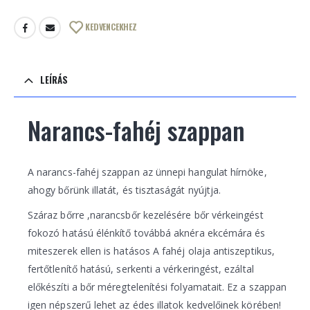
KEDVENCEKHEZ
LEÍRÁS
Narancs-fahéj szappan
A narancs-fahéj szappan az ünnepi hangulat hírnöke,
ahogy bőrünk illatát, és tisztaságát nyújtja.
Száraz bőrre ,narancsbőr kezelésére bőr vérkeingést
fokozó hatású élénkítő továbbá aknéra ekcémára és
miteszerek ellen is hatásos A fahéj olaja antiszeptikus,
fertőtlenítő hatású, serkenti a vérkeringést, ezáltal
előkészíti a bőr méregtelenítési folyamatait. Ez a szappan
igen népszerű lehet az édes illatok kedvelőinek körében!