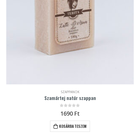
SZAPPANOK
Szamártej natúr szappan
0
out of 5
1690
Ft
KOSÁRBA TESZEM