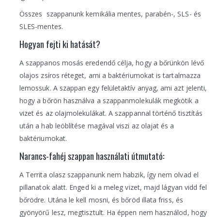
Összes szappanunk kemikália mentes, parabén-, SLS- és
SLES-mentes.
Hogyan fejti ki hatását?
A szappanos mosás eredendő célja, hogy a bőrünkön lévő
olajos zsíros réteget, ami a baktériumokat is tartalmazza
lemossuk. A szappan egy felületaktív anyag, ami azt jelenti,
hogy a bőrön használva a szappanmolekulák megkötik a
vizet és az olajmolekulákat. A szappannal történő tisztítás
után a hab leöblítése magával viszi az olajat és a
baktériumokat.
Narancs-fahéj szappan használati útmutató:
A Territa olasz szappanunk nem habzik, így nem olvad el
pillanatok alatt. Enged ki a meleg vizet, majd lágyan vidd fel
bőrödre. Utána le kell mosni, és bőröd illata friss, és
gyönyörű lesz, megtisztult. Ha éppen nem használod, hogy