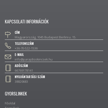
KAPCSOLATI INFORMÁCIÓK
CÍM
Magyarország, 1045 Budapest Berlini u. 15.
TELEFONSZÁM
+36-70-522-1536
E-MAIL
info@parajdisokincsek.hu
ADÓSZÁM
66769178141
NYILVÁNTARTÁSI SZÁM
38820683
GYORSLINKEK
Főoldal
Termékek