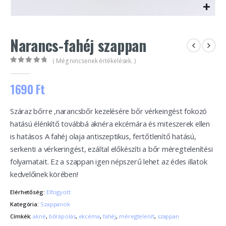
Narancs-fahéj szappan
( Még nincsenek értékelések. )
0
out of 5
1690
Ft
Száraz bőrre ,narancsbőr kezelésére bőr vérkeingést fokozó
hatású élénkítő továbbá aknéra ekcémára és miteszerek ellen
is hatásos A fahéj olaja antiszeptikus, fertőtlenítő hatású,
serkenti a vérkeringést, ezáltal előkészíti a bőr méregtelenítési
folyamatait. Ez a szappan igen népszerű lehet az édes illatok
kedvelőinek körében!
Elérhetőség:
Elfogyott
Kategória:
Szappanok
Címkék:
akné
,
bőrápolás
,
ekcéma
,
fahéj
,
méregtelenít
,
szappan