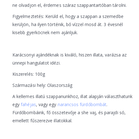
ne olvadjon el, érdemes száraz szappantartóban tárolni.
Figyelmeztetés: Kerüld el, hogy a szappan a szemedbe
kerüljön, ha ilyen történik, bő vízzel mosd át. 3 évesnél
kisebb gyerköcnek nem ajánljuk.
Karácsonyi ajándéknak is kiváló, hiszen illata, varázsa az
ünnepi hangulatot idézi.
Kiszerelés: 100g
Származási hely: Olaszország
A kellemes illatú szappanunkhoz, illat alapján választhatunk
egy
fahéjas
, vagy egy
narancsos fürdőbombát
.
Fürdőbombáink, fő összetevője a she vaj, és parajdi só,
emellett fűszerezve illatokkal.