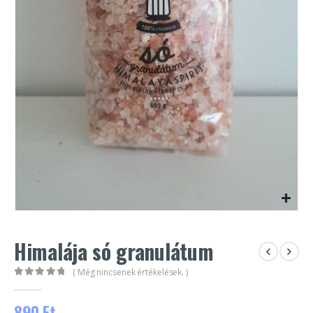
Himalája só granulátum
( Még nincsenek értékelések. )
0
out of 5
890
Ft