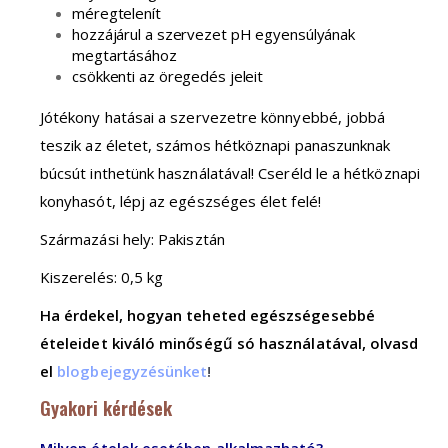
méregtelenít
hozzájárul a szervezet pH egyensúlyának
megtartásához
csökkenti az öregedés jeleit
Jótékony hatásai a szervezetre könnyebbé, jobbá
teszik az életet, számos hétköznapi panaszunknak
búcsút inthetünk használatával! Cseréld le a hétköznapi
konyhasót, lépj az egészséges élet felé!
Származási hely: Pakisztán
Kiszerelés: 0,5 kg
Ha érdekel, hogyan teheted egészségesebbé
ételeidet kiváló minőségű só használatával, olvasd
el
blogbejegyzésünket
!
Gyakori kérdések