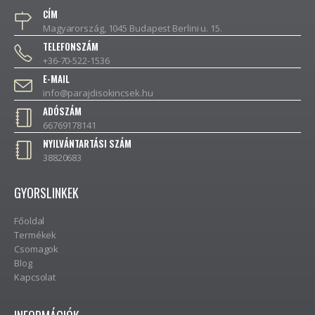
CÍM
Magyarország, 1045 Budapest Berlini u. 15.
TELEFONSZÁM
+36-70-522-1536
E-MAIL
info@parajdisokincsek.hu
ADÓSZÁM
66769178141
NYILVÁNTARTÁSI SZÁM
38820683
GYORSLINKEK
Főoldal
Termékek
Csomagok
Blog
Kapcsolat