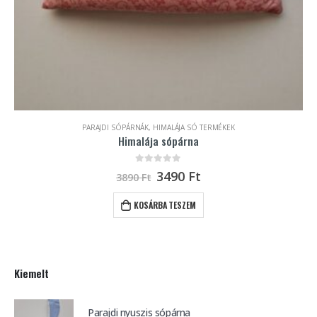
PARAJDI SÓPÁRNÁK
,
HIMALÁJA SÓ TERMÉKEK
Himalája sópárna
0
out of 5
3490
Ft
3890
Ft
KOSÁRBA TESZEM
Kiemelt
Parajdi nyuszis sópárna