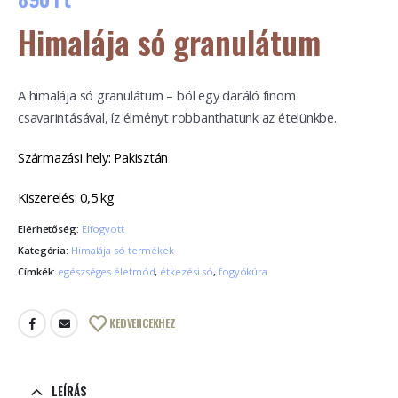
Himalája só granulátum
A himalája só granulátum – ból egy daráló finom
csavarintásával, íz élményt robbanthatunk az ételünkbe.
Származási hely: Pakisztán
Kiszerelés: 0,5 kg
Elérhetőség:
Elfogyott
Kategória:
Himalája só termékek
Címkék:
egészséges életmód
,
étkezési só
,
fogyókúra
KEDVENCEKHEZ
LEÍRÁS