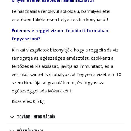
Milyen ételek esetében alkalmazható?
Felhasználása rendkívül sokoldalú, bármilyen étel
esetében tökéletesen helyettesíti a konyhasót!
Érdemes e reggel vízben feloldott formában
fogyasztani?
Klinikai vizsgálatok bizonyítják, hogy a reggeli sós víz
támogatja az egészséges emésztést, csökkenti a
fertőzések kialakulását, javítja az immunitást, és a
vércukorszintet is szabályozza! Tegyen a vízébe 5-10
szem himalája só granulátumot, és fogyassza
egészséggel sós ivókuraként.
Kiszerelés: 0,5 kg
TOVÁBBI INFORMÁCIÓK