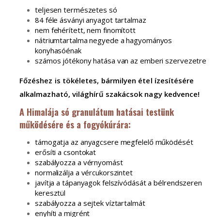
teljesen természetes só
84 féle ásványi anyagot tartalmaz
nem fehérített, nem finomított
nátriumtartalma negyede a hagyományos
konyhasóénak
számos jótékony hatása van az emberi szervezetre
Főzéshez is tökéletes, bármilyen étel ízesítésére
alkalmazható, világhírű szakácsok nagy kedvence!
A Himalája só granulátum hatásai testünk
működésére és a fogyókúrára:
támogatja az anyagcsere megfelelő működését
erősíti a csontokat
szabályozza a vérnyomást
normalizálja a vércukorszintet
javítja a tápanyagok felszívódását a bélrendszeren
keresztül
szabályozza a sejtek víztartalmát
enyhíti a migrént