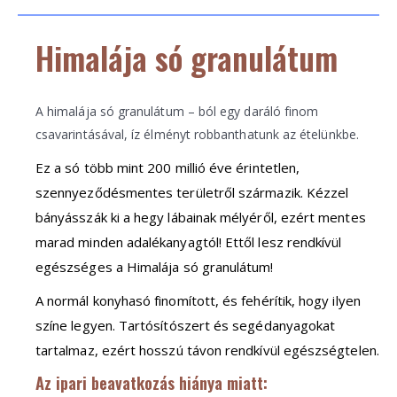
Himalája só granulátum
A himalája só granulátum – ból egy daráló finom
csavarintásával, íz élményt robbanthatunk az ételünkbe.
Ez a só több mint 200 millió éve érintetlen,
szennyeződésmentes területről származik. Kézzel
bányásszák ki a hegy lábainak mélyéről, ezért mentes
marad minden adalékanyagtól! Ettől lesz rendkívül
egészséges a Himalája só granulátum!
A normál konyhasó finomított, és fehérítik, hogy ilyen
színe legyen. Tartósítószert és segédanyagokat
tartalmaz, ezért hosszú távon rendkívül egészségtelen.
Az ipari beavatkozás hiánya miatt: